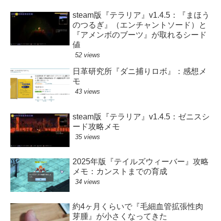
steam版『テラリア』v1.4.5：『まほう
のつるぎ』（エンチャントソード）と
『アメンボのブーツ』が取れるシード
値
52 views
日革研究所『ダニ捕りロボ』：感想メ
モ
43 views
steam版『テラリア』v1.4.5：ゼニスシ
ード攻略メモ
35 views
2025年版『テイルズウィーバー』攻略
メモ：カンストまでの育成
34 views
約4ヶ月くらいで『毛細血管拡張性肉
芽腫』が小さくなってきた