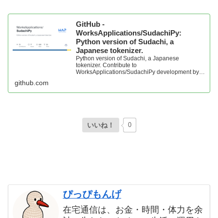
GitHub -
WorksApplications/SudachiPy:
Python version of Sudachi, a
Japanese tokenizer.
Python version of Sudachi, a Japanese
tokenizer. Contribute to
WorksApplications/SudachiPy development by
creating an account on GitHub.
github.com
いいね！
0
ぴっぴもんげ
在宅通信は、お金・時間・体力を余