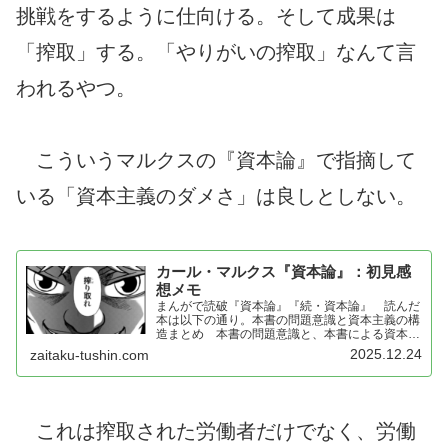
挑戦をするように仕向ける。そして成果は
「搾取」する。「やりがいの搾取」なんて言
われるやつ。
こういうマルクスの『資本論』で指摘して
いる「資本主義のダメさ」は良しとしない。
カール・マルクス『資本論』：初見感
想メモ
まんがで読破『資本論』『続・資本論』 読んだ
本は以下の通り。本書の問題意識と資本主義の構
造まとめ 本書の問題意識と、本書による資本主
義の構造は以下の通り。 本書にはストーリーも
2025.12.24
zaitaku-tushin.com
付いているが、尺が長いし、キャラクターの感情
も多分に入るので、読んでいるうちに構造の理解
が抜けたり、感情に引っ...
これは搾取された労働者だけでなく、労働