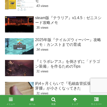
モ
43 views
steam版『テラリア』v1.4.5：ゼニスシ
ード攻略メモ
35 views
2025年版『テイルズウィーバー』攻略
メモ：カンストまでの育成
34 views
『ミラボレアス』を倒さずに「ドラゴ
ン装備」を作るためのTips
31 views
約4ヶ月くらいで『毛細血管拡張性肉
芽腫』が小さくなってきた
31 views
メニュー
ホーム
検索
トップ
サイドバー