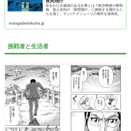
夜間飛行
命をかける価値のある仕事とは？航空郵便の黎明
期、前人未到の「夜間飛行」に挑戦する飛行士た
ちを描く。サン=テグジュペリの傑作を漫画化。
mangadedokuha.jp
挑戦者と生活者