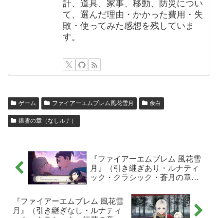
計、道具、家事、移動、防災につい
て、選んだ理由・かかった費用・失
敗・使ってみた感想を残していま
す。
ゲーム
ファイアーエムブレム風花雪月
余白
銀雪の章（なしルナ）
『ファイアーエムブレム 風花雪
月』（引き継ぎあり・ルナティ
ック・クラシック・蒼月の章）
感想メモ：「青色チーム」総評
メモ
『ファイアーエムブレム 風花雪
月』（引き継ぎなし・ルナティ