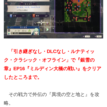
「引き継ぎなし・DLCなし・ルナティッ
ク・クラシック・オフライン」で『銀雪の
章』EP16『ミルディン大橋の戦い』をクリア
したところまで。
その戦力で外伝の『異境の空と地と』を攻
略。