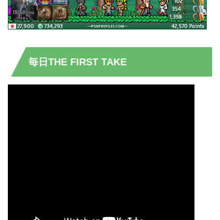
毎日THE FIRST TAKE