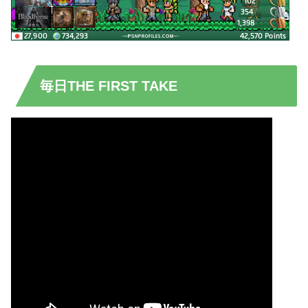
毎日THE FIRST TAKE