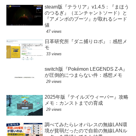
steam版『テラリア』v1.4.5：『まほう
のつるぎ』（エンチャントソード）と
『アメンボのブーツ』が取れるシード
値
47 views
日革研究所『ダニ捕りロボ』：感想メ
モ
33 views
switch版『Pokémon LEGENDS Z-A』
が圧倒的につまらない件：感想メモ
29 views
2025年版『テイルズウィーバー』攻略
メモ：カンストまでの育成
29 views
調べてみたらレオパレスの無線LAN環
境が貧弱だったので自前の無線LANル