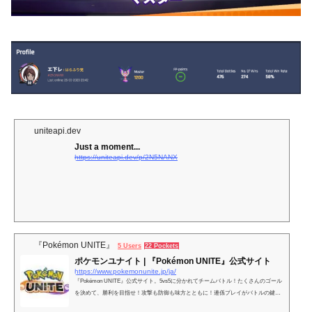
uniteapi.dev
Just a moment...
https://uniteapi.dev/p/2N5NANX
『Pokémon UNITE』
5 Users
22 Pockets
ポケモンユナイト | 『Pokémon UNITE』公式サイト
https://www.pokemonunite.jp/ja/
『Pokémon UNITE』公式サイト。5vs5に分かれてチームバトル！たくさんのゴール
を決めて、勝利を目指せ！攻撃も防御も味方とともに！連係プレイがバトルの鍵を
握るぞ！