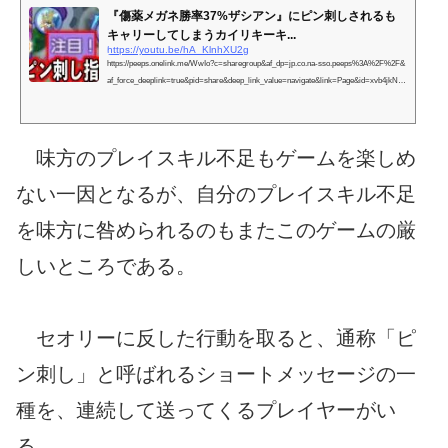
『傷薬メガネ勝率37%ザシアン』にピン刺しされるも
キャリーしてしまうカイリキーキ...
https://youtu.be/hA_KlnhXU2g
https://peeps.onelink.me/WwIo?c=sharegroup&af_dp=jp.co.na-sso.peeps%3A%2F%2F&
af_force_deeplink=true&pid=share&deep_link_value=navigate&link=Page&id=xvb4jkNW
↑...
味方のプレイスキル不足もゲームを楽しめ
ない一因となるが、自分のプレイスキル不足
を味方に咎められるのもまたこのゲームの厳
しいところである。
セオリーに反した行動を取ると、通称「ピ
ン刺し」と呼ばれるショートメッセージの一
種を、連続して送ってくるプレイヤーがい
る。