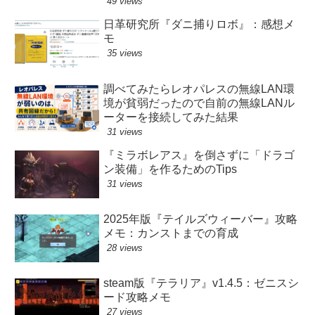
49 views
日革研究所『ダニ捕りロボ』：感想メ
モ
35 views
調べてみたらレオパレスの無線LAN環
境が貧弱だったので自前の無線LANル
ーターを接続してみた結果
31 views
『ミラボレアス』を倒さずに「ドラゴ
ン装備」を作るためのTips
31 views
2025年版『テイルズウィーバー』攻略
メモ：カンストまでの育成
28 views
steam版『テラリア』v1.4.5：ゼニスシ
ード攻略メモ
27 views