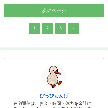
次のページ
次
1
2
5
へ
ぴっぴもんげ
在宅通信は、お金・時間・体力を余計に