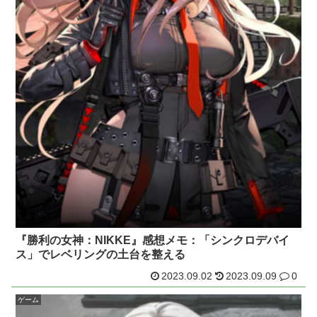
『勝利の女神：NIKKE』感想メモ：「シンクロデバイ
ス」でレベリングの土台を整える
2023.09.02
2023.09.09
0
ゲーム