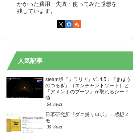
かかった費用・失敗・使ってみた感想を
残しています。
人気記事
steam版『テラリア』v1.4.5：『まほう
のつるぎ』（エンチャントソード）と
『アメンボのブーツ』が取れるシード
値
54 views
日革研究所『ダニ捕りロボ』：感想メ
モ
39 views