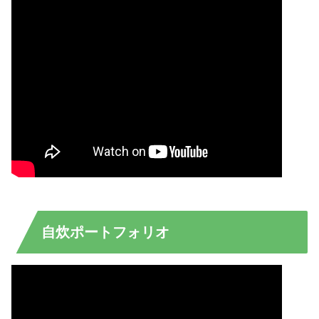
自炊ポートフォリオ