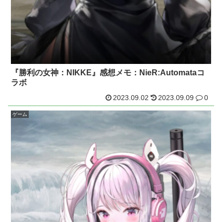
『勝利の女神：NIKKE』感想メモ：NieR:Automataコ
ラボ
2023.09.02
2023.09.09
0
ゲーム