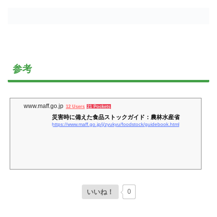
参考
www.maff.go.jp
12 Users
21 Pockets
災害時に備えた食品ストックガイド：農林水産省
https://www.maff.go.jp/j/zyukyu/foodstock/guidebook.html
いいね！
0