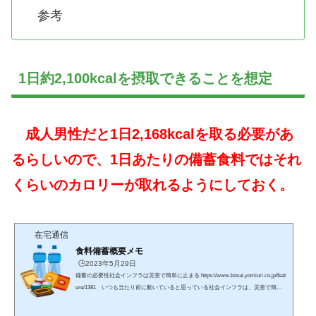
参考
1日約2,100kcalを摂取できることを想定
成人男性だと1日2,168kcalを取る必要があ
るらしいので、1日あたりの備蓄食料ではそれ
くらいのカロリーが取れるようにしておく。
在宅通信
食料備蓄概要メモ
🕒️2023年5月29日
備蓄の必要性社会インフラは災害で簡単に止まる https://www.bosai.yomiuri.co.jp/feat
ure/1381 いつも当たり前に動いていると思っている社会インフラは、災害で簡単
に機能が停止する。 地震や台風などの大きな災害でなくとも、長雨や強風程度で
も社会インフラはダメージを受けて機能が制限される。 電車は動かないし、道路